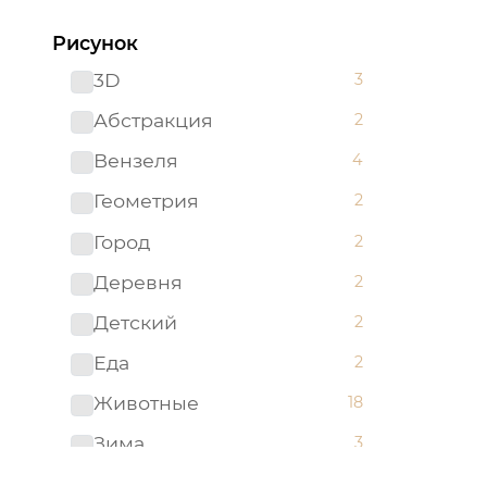
Оранжевый
5
Рисунок
Разноцветный
1
3D
3
Розовый
2
Абстракция
2
Светло-бирюзовый
1
Вензеля
4
Серый
55
Геометрия
2
Синий
25
Город
2
Фиолетовый
1
Деревня
2
Хаки
4
Детский
2
Черный
4
Еда
2
Животные
18
Зима
3
Клетка
2