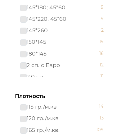
145*180; 45*60
9
145*220; 45*60
9
145*260
2
150*145
19
180*145
16
2 сп. с Евро
12
2,0 сп.
11
220*145
17
Плотность
260*145
17
115 гр./м.кв
14
45*60
16
120 гр./м.кв
13
50*145
4
165 гр./м.кв.
109
50х70
20