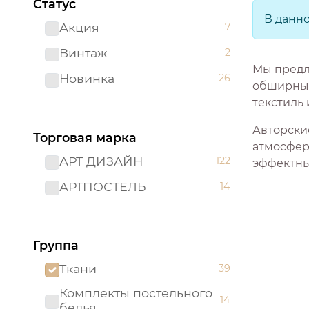
Статус
В данн
Акция
7
Винтаж
2
Мы предл
Новинка
26
обширный 
текстиль
Авторски
Торговая марка
атмосфер
АРТ ДИЗАЙН
122
эффектны
АРТПОСТЕЛЬ
14
Группа
Ткани
39
Комплекты постельного
14
белья