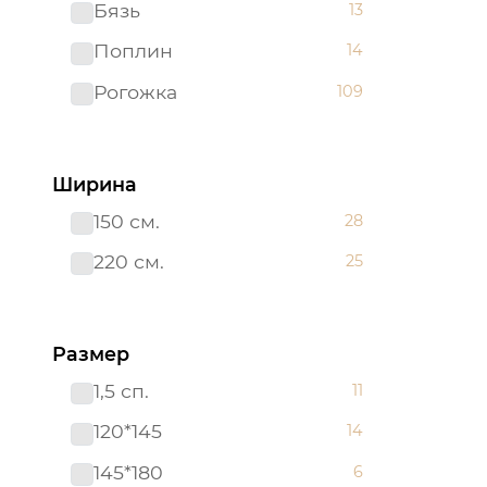
Скатерти из рогожки
Бязь
13
Шторы "АРТ ДИЗАЙН"
6
Поплин
14
для кухни
Рогожка
109
Ширина
150 см.
28
220 см.
25
Размер
1,5 сп.
11
120*145
14
145*180
6