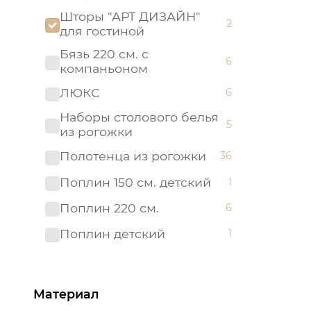
Шторы "АРТ ДИЗАЙН"
2
для гостиной
Бязь 220 см. с
6
компаньоном
ЛЮКС
6
Наборы столового белья
5
из рогожки
Полотенца из рогожки
36
Поплин 150 см. детский
1
Поплин 220 см.
6
Поплин детский
1
Премиум
7
Рогожка 150 см.
26
Материал
25