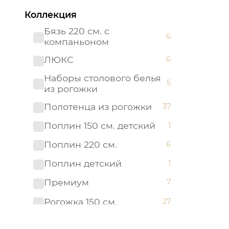
Коллекция
Бязь 220 см. с
6
компаньоном
ЛЮКС
6
Наборы столового белья
5
из рогожки
Полотенца из рогожки
37
Поплин 150 см. детский
1
Поплин 220 см.
6
Поплин детский
1
Премиум
7
Рогожка 150 см.
27
Скатерти из рогожки
26