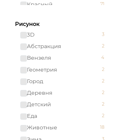
Красный
71
Оранжевый
7
Рисунок
Разноцветный
1
3D
3
Розовый
2
Абстракция
2
Светло-бирюзовый
1
Вензеля
4
Серый
58
Геометрия
2
Синий
25
Город
2
Темно-синий
4
Деревня
2
Фиолетовый
1
Детский
2
Черный
4
Еда
2
Животные
18
Зима
3