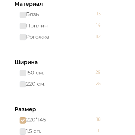
Материал
Шторы "АРТ ДИЗАЙН"
2
для гостиной
Бязь
13
Шторы "АРТ ДИЗАЙН"
6
Поплин
14
для кухни
Рогожка
112
Ширина
150 см.
29
220 см.
25
Размер
220*145
18
1,5 сп.
11