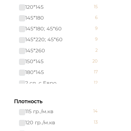
120*145
15
145*180
6
145*180; 45*60
9
145*220; 45*60
9
145*260
2
150*145
20
180*145
17
2 сп. с Евро
12
2,0 сп.
11
Плотность
260*145
18
115 гр./м.кв
14
45*60
16
120 гр./м.кв
13
50*145
4