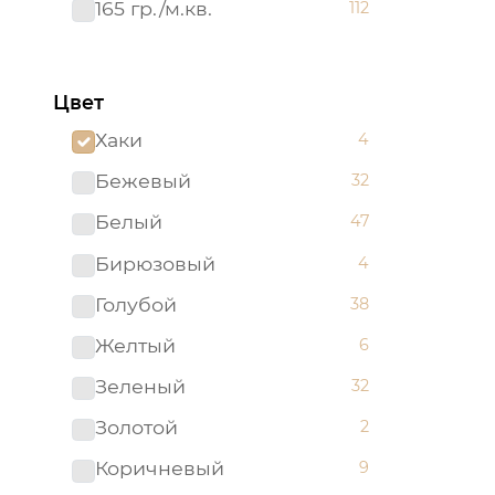
165 гр./м.кв.
112
50х70
21
Евро
10
Цвет
Семейный
12
Хаки
4
Бежевый
32
Белый
47
Бирюзовый
4
Голубой
38
Желтый
6
Зеленый
32
Золотой
2
Коричневый
9