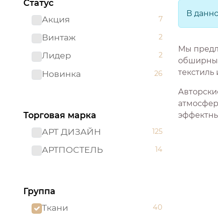
Статус
В данн
Акция
7
Винтаж
2
Мы предл
Лидер
2
обширный 
текстиль
Новинка
26
Авторски
атмосфер
Торговая марка
эффектны
АРТ ДИЗАЙН
125
АРТПОСТЕЛЬ
14
Группа
Ткани
40