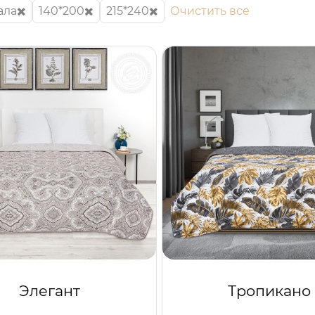
ала
140*200
215*240
Очистить все
Элегант
Тропикано