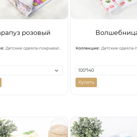
арапуз розовый
Волшебниц
я:
Детские одеяла-покрывала (трикотаж)
Коллекция:
Купить