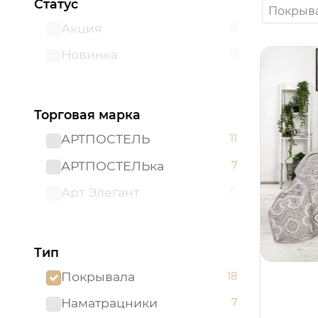
Статус
Покрыв
Акция
0
Новинка
0
Торговая марка
АРТПОСТЕЛЬ
11
АРТПОСТЕЛЬка
7
Арт Элегант
0
Тип
Покрывала
18
Наматрацники
7