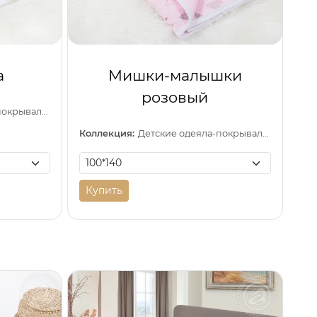
а
Мишки-малышки
розовый
Детские одеяла-покрывала (трикотаж)
Коллекция:
Детские одеяла-покрывала (трикотаж)
Купить