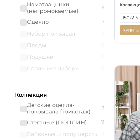
Наматрацники
Коллекци
5
(непромокаемые)
Одеяло
7
Купить
Набор покрывал
0
Пледы
0
Подушки
0
Спальные наборы
0
Коллекция
Детские одеяла-
7
покрывала (трикотаж)
Стеганые (ПОПЛИН)
11
Байковые и полушерсть
0