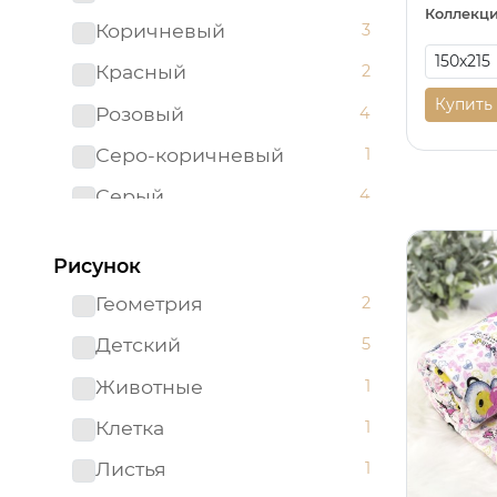
220*230
5
Коллекци
Коричневый
3
220*235
11
Красный
2
220х215
35
Купить
Розовый
4
240*215
31
Серо-коричневый
1
240*230
5
Серый
4
240*235
8
Синий
2
240x215
10
Рисунок
Черный
1
260*215
14
Геометрия
2
Бирюзовый
0
260*230
5
Детский
5
Бордовый
0
50*70
5
Животные
1
Бронзовый
0
110х140
0
Клетка
1
Брусничный
0
120*200
0
Листья
1
В ассортименте
0