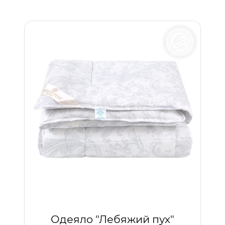
Одеяло "Лебяжий пух"