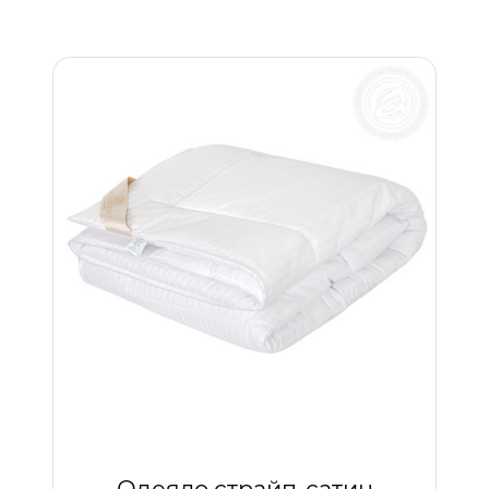
Одеяло страйп-сатин