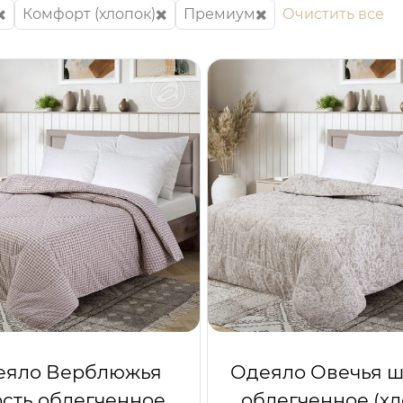
Комфорт (хлопок)
Премиум
Очистить все
еяло Верблюжья
Одеяло Овечья ш
сть облегченное
облегченное (х