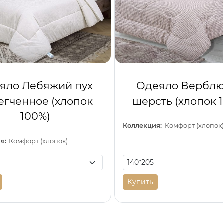
яло Лебяжий пух
Одеяло Вербл
егченное (хлопок
шерсть (хлопок 
100%)
Коллекция:
Комфорт (хлопок
я:
Комфорт (хлопок)
Купить