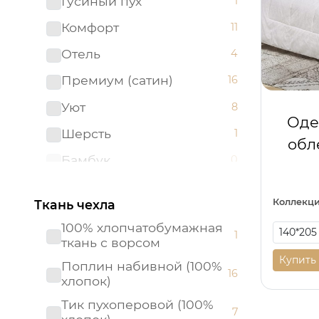
Гусиный пух
1
Комфорт
11
Отель
4
Премиум (сатин)
16
Уют
8
Оде
Шерсть
1
обл
Бамбук
0
Велюр
0
Коллекци
Ткань чехла
Декоративные
0
100% хлопчатобумажная
1
Детские одеяла-
ткань с ворсом
0
покрывала (трикотаж)
Купить
Поплин набивной (100%
16
Жаккардовые (хлопок)
0
хлопок)
Махра
Тик пухоперовой (100%
0
7