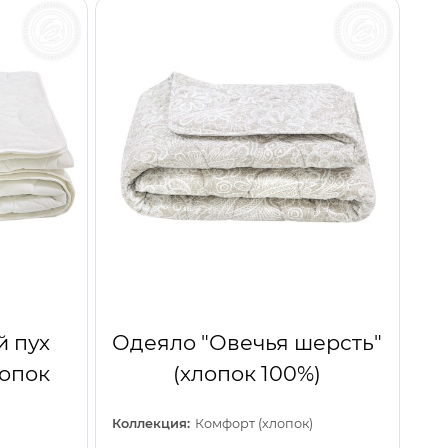
 пух
Одеяло "Овечья шерсть"
лопок
(хлопок 100%)
Коллекция:
Комфорт (хлопок)