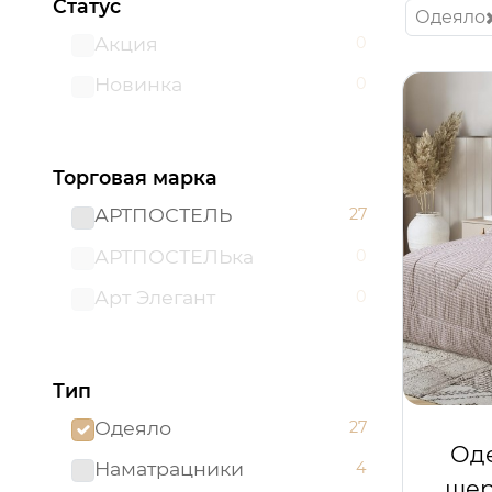
Статус
Одеяло
Акция
0
Новинка
0
Торговая марка
АРТПОСТЕЛЬ
27
АРТПОСТЕЛЬка
0
Арт Элегант
0
Тип
Одеяло
27
Од
Наматрацники
4
шер