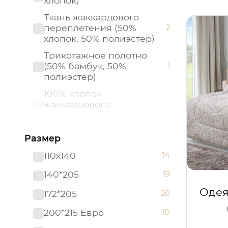
хлопок)
Одеяла-покрывала
0
Ткань жаккардового
(трикотаж)
переплетения (50%
2
Ортопедические
0
хлопок, 50% полиэстер)
Пледы "Клетка"
0
Трикотажное полотно
(50% бамбук, 50%
1
Пледы из искусственного
полиэстер)
0
меха
100% хлопок
Пледы из флиса "Квадро"
0
жаккардового
0
переплетения
Пледы из флиса "Узор"
0
Бязь набивная (100%
0
Пледы из флиса
Размер
хлопок)
0
(Роскошь)
110х140
14
Ворсовое трикотажное
0
Покрывала (ультрастеп)
0
полотно
140*205
19
Покрывала бархатные
0
Искусственное
Одея
0
172*205
20
кашемировое волокно
Стеганые (БЯЗЬ)
0
200*215 Евро
10
Микрофибра (100%
0
Стеганые (ПОПЛИН)
0
полиэстер)