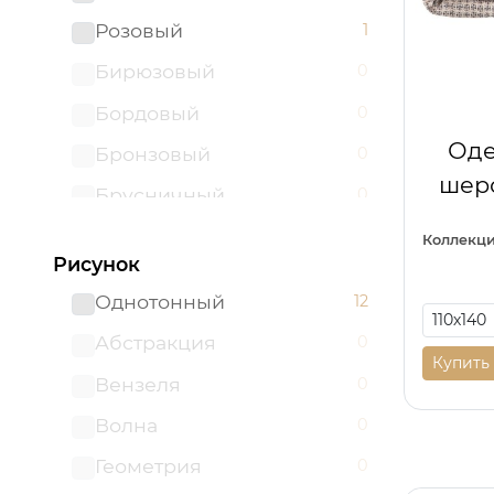
160*210
0
Розовый
1
160*220
0
Бирюзовый
0
180*200
0
Бордовый
0
180*210
0
Оде
Бронзовый
0
180*220
0
шерс
Брусничный
0
180*230
0
В ассортименте
0
Коллекци
180*235
0
Рисунок
Гладкокрашенный
0
180х200
0
Однотонный
12
Голубой
0
180х215
0
Абстракция
0
Графит
0
Купить
200*200
0
Вензеля
0
Золотой
0
200*220
0
Волна
0
Капучино
0
215*220
0
Геометрия
0
Карамель
0