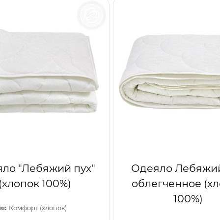
ло "Лебяжий пух"
Одеяло Лебяжий
(хлопок 100%)
облегченное (х
100%)
я:
Комфорт (хлопок)