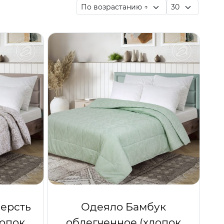
ерсть
Одеяло Бамбук
лопок
облегченное (хлопок