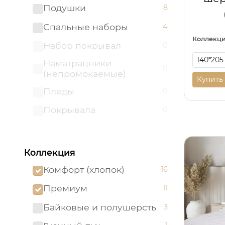
Подушки
8
Спальные наборы
4
Коллекци
Набор покрывал
0
Наматрацники
0
(непромокаемые)
Купить
Пледы
0
Покрывала
0
Коллекция
Комфорт (хлопок)
16
Премиум
11
Байковые и полушерсть
3