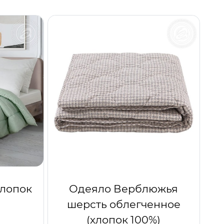
хлопок
Одеяло Верблюжья
шерсть облегченное
(хлопок 100%)