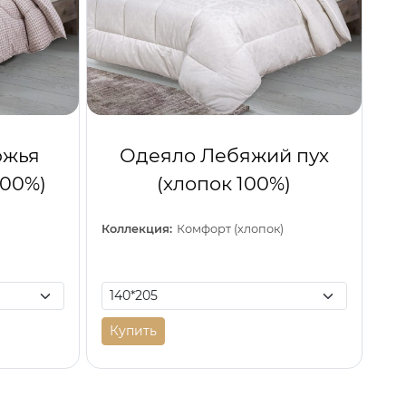
южья
Одеяло Лебяжий пух
100%)
(хлопок 100%)
)
Коллекция:
Комфорт (хлопок)
Купить