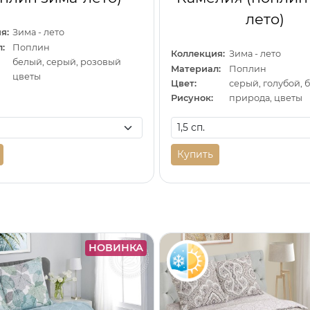
лето)
я:
Зима - лето
:
Поплин
Коллекция:
Зима - лето
белый, серый, розовый
Материал:
Поплин
цветы
Цвет:
серый, голубой, 
Рисунок:
природа, цветы
Купить
НОВИНКА