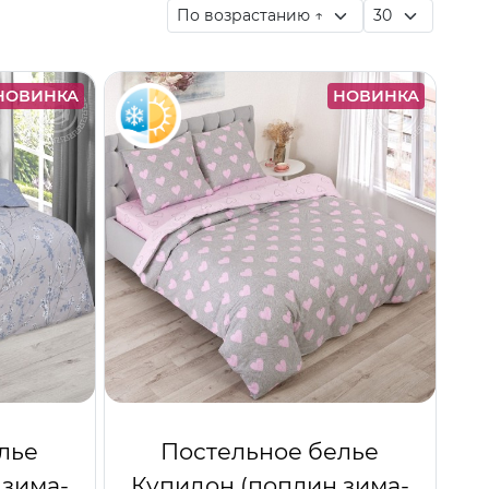
НОВИНКА
НОВИНКА
лье
Постельное белье
 зима-
Купидон (поплин зима-