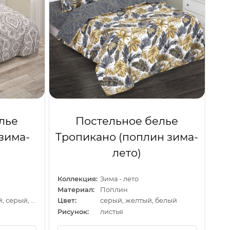
лье
Постельное белье
зима-
Тропикано (поплин зима-
лето)
Коллекция:
Зима - лето
Материал:
Поплин
серо-коричневый, серый, коричневый
Цвет:
серый, желтый, белый
Рисунок:
листья