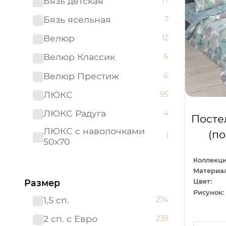
Бязь детская
17
Бязь ясельная
7
Велюр
12
Велюр Классик
6
Велюр Престиж
6
ЛЮКС
95
ЛЮКС Радуга
4
Посте
ЛЮКС с наволочками
(п
1
50х70
ЛЮКС с простыней на
Коллекци
21
резинке
Материал
Размер
Цвет:
Мако - сатин
22
Рисунок:
1,5 сп.
274
Поплин детский
26
2 сп. с Евро
239
Поплин ясельный
10