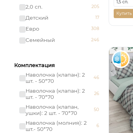
2,0 сп.
205
Премиум
82
Купить
Детский
17
Престиж
25
Евро
308
Россия
21
Семейный
246
Россия (Подарочная
1
упаковка)
Страйп - сатин
8
Комплектация
Тенсел
21
Наволочка (клапан): 2
46
шт. - 50*70
Наволочка (клапан): 2
26
шт. - 70*70
Наволочка (клапан,
50
ушки): 2 шт. - 70*70
Наволочка (молния): 2
6
шт.- 50*70