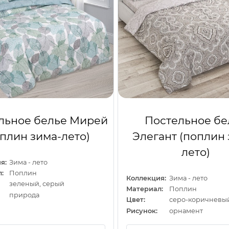
льное белье Мирей
Постельное бе
оплин зима-лето)
Элегант (поплин 
лето)
я:
Зима - лето
:
Поплин
Коллекция:
Зима - лето
зеленый, серый
Материал:
Поплин
природа
Цвет:
Рисунок:
орнамент