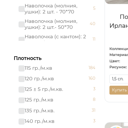
Наволочка (молния,
5
ушки): 2 шт. - 70*70
По
Наволочка (молния,
40
Ирлан
ушки): 2 шт.- 50*70
Наволочка (с кантом): 2
11
шт. - 50*70
Коллекци
Наволочка (с кантом): 2
11
Материал
шт. - 70*70
Плотность
Цвет:
Наволочка: 1 шт. - 40*60
115 гр./м.кв
Рисунок:
184
17
Наволочка: 2 шт.- 50*70
120 гр./м.кв
160
6
Наволочка: 2 шт.- 70*70
125 ± 5 гр./м.кв.
6
3
Купить
Пододеяльник (молния):
125 гр./м.кв
8
40
1 шт. - 215*145
135 гр./м.кв.
31
Пододеяльник (молния):
50
1 шт. - 215*175
140 гр./м.кв
3