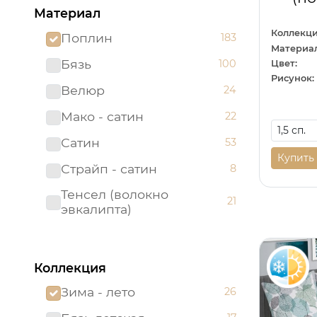
Материал
Коллекци
Поплин
183
Материал
Бязь
100
Цвет:
Рисунок:
Велюр
24
Мако - сатин
22
Сатин
53
Купить
Страйп - сатин
8
Тенсел (волокно
21
эвкалипта)
Коллекция
Зима - лето
26