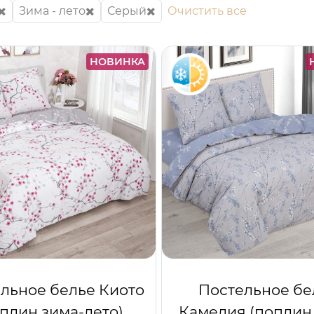
Зима - лето
Серый
Очистить все
НОВИНКА
льное белье Киото
Постельное бе
оплин зима-лето)
Камелия (поплин