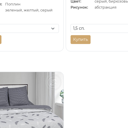
Цвет:
серый, бирюзов
:
Поплин
Рисунок:
абстракция
зеленый, желтый, серый
Купить