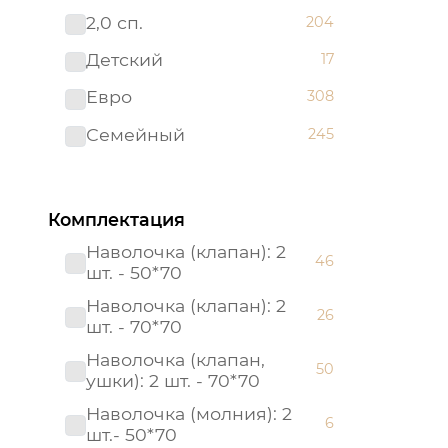
2,0 сп.
204
Премиум
82
Детский
17
Престиж
25
Евро
308
Россия
21
Семейный
245
Россия (Подарочная
1
упаковка)
Страйп - сатин
8
Комплектация
Тенсел
21
Наволочка (клапан): 2
46
шт. - 50*70
Наволочка (клапан): 2
26
шт. - 70*70
Наволочка (клапан,
50
ушки): 2 шт. - 70*70
Наволочка (молния): 2
6
шт.- 50*70