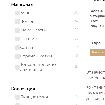
Материал
Коллекци
Бязь
100
Материал
Велюр
24
Цвет:
Рисунок:
Мако - сатин
22
Поплин
183
Сатин
53
Купить
Страйп - сатин
8
Тенсел (волокно
21
эвкалипта)
От качест
постельно
Компания
Коллекция
гамма ко
Бязь детская
17
упаковки