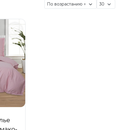
лье
(мако-