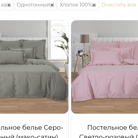
.кв
Однотонный
Хлопок 100%
Очистить все
льное белье Серо-
Постельное бе
ный (мако-сатин)
Светло-розовый 