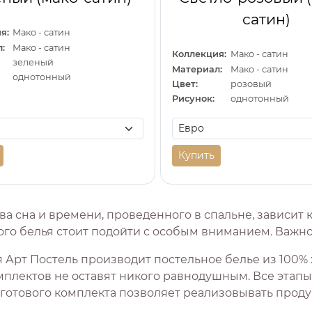
сатин)
я:
Мако - сатин
:
Мако - сатин
Коллекция:
Мако - сатин
зеленый
Материал:
Мако - сатин
однотонный
Цвет:
розовый
Рисунок:
однотонный
Купить
ва сна и времени, проведенного в спальне, зависит 
го белья стоит подойти с особым вниманием. Важно 
 Арт Постель производит постельное белье из 100% 
мплектов не оставят никого равнодушным. Все этапы 
 готового комплекта позволяет реализовывать прод