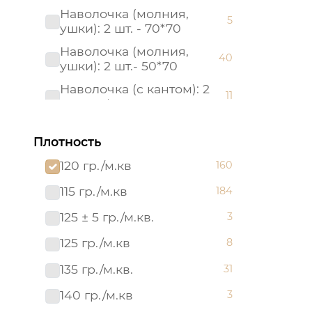
Наволочка (молния,
5
ушки): 2 шт. - 70*70
Наволочка (молния,
40
ушки): 2 шт.- 50*70
Наволочка (с кантом): 2
11
шт. - 50*70
Наволочка (с кантом): 2
11
шт. - 70*70
Плотность
Наволочка: 1 шт. - 40*60
120 гр./м.кв
160
17
Наволочка: 2 шт.- 50*70
115 гр./м.кв
184
6
Наволочка: 2 шт.- 70*70
125 ± 5 гр./м.кв.
6
3
Пододеяльник (молния):
125 гр./м.кв
8
40
1 шт. - 215*145
135 гр./м.кв.
31
Пододеяльник (молния):
50
1 шт. - 215*175
140 гр./м.кв
3