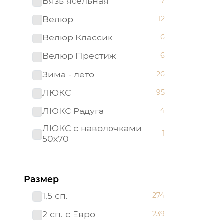
Бязь ясельная
7
Велюр
12
Велюр Классик
6
Велюр Престиж
6
Зима - лето
26
ЛЮКС
95
ЛЮКС Радуга
4
ЛЮКС с наволочками
1
50х70
ЛЮКС с простыней на
21
резинке
Размер
Мако - сатин
22
1,5 сп.
274
Поплин детский
26
2 сп. с Евро
239
Поплин ясельный
10