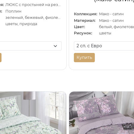
я:
ЛЮКС с простыней на резинке
:
Поплин
Коллекция:
Мако - сатин
зеленый, бежевый, фиолетовый
Материал:
Мако - сатин
цветы, природа
Цвет:
белый, фиолето
Рисунок:
цветы
Купить