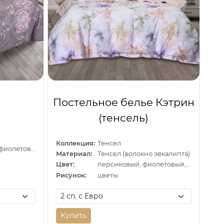
Постельное белье Кэтрин
(тенсель)
Коллекция:
Тенсел
серый, розовый, фиолетовый
Материал:
Тенсел (волокно эвкалипта)
Цвет:
персиковый, фиолетовый, зеленый
Рисунок:
цветы
Купить