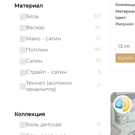
Коллекци
Материал
Материал
Бязь
103
Цвет:
Рисунок:
Велюр
24
Мако - сатин
22
Поплин
183
Купить
Сатин
53
Страйп - сатин
8
Тенсел (волокно
21
эвкалипта)
Коллекция
Бязь детская
19