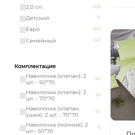
2,0 сп.
206
Премиум
83
Детский
17
Престиж
25
Евро
309
Россия
21
Семейный
247
Россия (Подарочная
1
упаковка)
Страйп - сатин
8
Комплектация
Тенсел
21
Наволочка (клапан): 2
46
шт. - 50*70
Наволочка (клапан): 2
26
шт. - 70*70
Наволочка (клапан,
50
ушки): 2 шт. - 70*70
Наволочка (молния): 2
6
шт.- 50*70
По