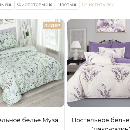
ный
Фиолетовый
Цветы
Очистить все
ЛИДЕР
ельное белье Муза
Постельное белье
(мако-сатин