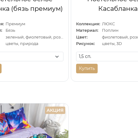
ка (бязь премиум)
Касабланка
я:
Премиум
Коллекция:
ЛЮКС
:
Бязь
Материал:
Поплин
зеленый, фиолетовый, розовый
Цвет:
цветы, природа
Рисунок:
цветы, 3D
Купить
АКЦИЯ