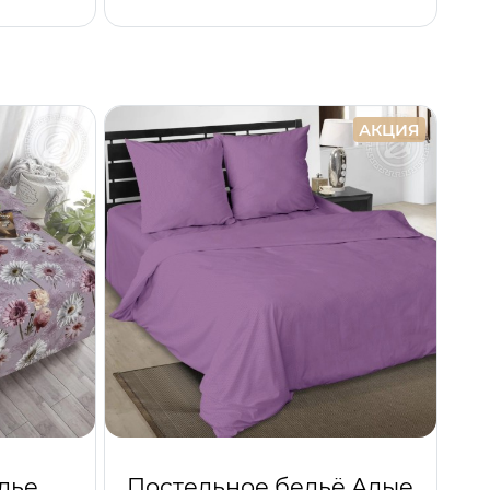
АКЦИЯ
лье
Постельное бельё Алые