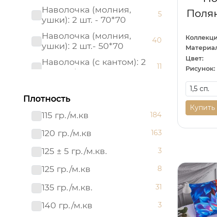
Наволочка (молния,
Полян
5
ушки): 2 шт. - 70*70
Наволочка (молния,
Коллекци
40
ушки): 2 шт.- 50*70
Материал
Цвет:
Наволочка (с кантом): 2
11
Рисунок:
шт. - 50*70
Наволочка (с кантом): 2
11
шт. - 70*70
Плотность
Купить
Наволочка: 1 шт. - 40*60
115 гр./м.кв
184
17
Наволочка: 2 шт.- 50*70
120 гр./м.кв
163
6
Наволочка: 2 шт.- 70*70
125 ± 5 гр./м.кв.
6
3
Пододеяльник (молния):
125 гр./м.кв
8
40
1 шт. - 215*145
135 гр./м.кв.
31
Пододеяльник (молния):
50
1 шт. - 215*175
140 гр./м.кв
3