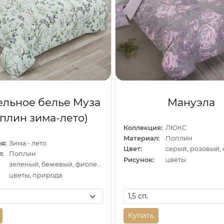
ельное белье Муза
Мануэла
оплин зима-лето)
Коллекция:
ЛЮКС
Материал:
Поплин
я:
Зима - лето
Цвет:
:
Поплин
Рисунок:
цветы
зеленый, бежевый, фиолетовый
цветы, природа
Купить