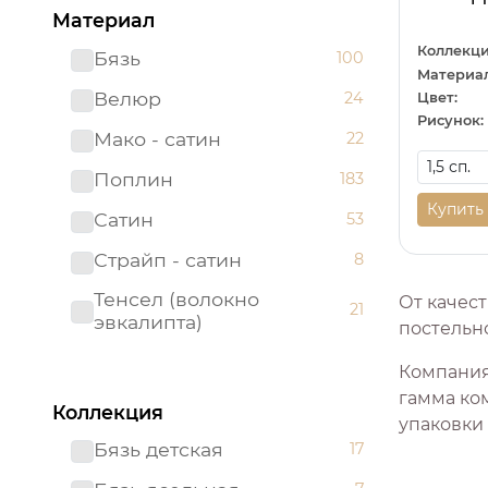
Материал
Коллекци
Бязь
100
Материал
Велюр
24
Цвет:
Рисунок:
Мако - сатин
22
Поплин
183
Купить
Сатин
53
Страйп - сатин
8
Тенсел (волокно
От качест
21
эвкалипта)
постельно
Компания
гамма ко
Коллекция
упаковки
Бязь детская
17