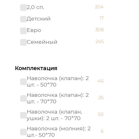
2,0 сп.
204
Премиум
82
Детский
17
Престиж
25
Евро
308
Россия
21
Семейный
245
Россия (Подарочная
1
упаковка)
Страйп - сатин
8
Комплектация
Тенсел
21
Наволочка (клапан): 2
46
шт. - 50*70
Наволочка (клапан): 2
26
шт. - 70*70
Наволочка (клапан,
50
ушки): 2 шт. - 70*70
Наволочка (молния): 2
6
шт.- 50*70