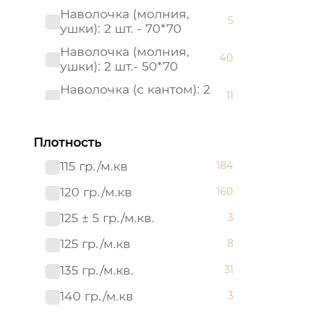
Наволочка (молния,
5
ушки): 2 шт. - 70*70
Наволочка (молния,
40
ушки): 2 шт.- 50*70
Наволочка (с кантом): 2
11
шт. - 50*70
Наволочка (с кантом): 2
11
шт. - 70*70
Плотность
Наволочка: 1 шт. - 40*60
115 гр./м.кв
184
17
Наволочка: 2 шт.- 50*70
120 гр./м.кв
160
6
Наволочка: 2 шт.- 70*70
125 ± 5 гр./м.кв.
6
3
Пододеяльник (молния):
125 гр./м.кв
8
40
1 шт. - 215*145
135 гр./м.кв.
31
Пододеяльник (молния):
50
1 шт. - 215*175
140 гр./м.кв
3