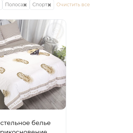
Полоса
Спорт
Очистить все
стельное белье
рикосновение