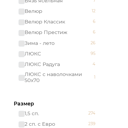
Бязь ясельная
7
Велюр
12
Велюр Классик
6
Велюр Престиж
6
Зима - лето
26
ЛЮКС
95
ЛЮКС Радуга
4
ЛЮКС с наволочками
1
50х70
ЛЮКС с простыней на
21
резинке
Размер
Мако - сатин
22
1,5 сп.
274
Поплин детский
26
2 сп. с Евро
239
Поплин ясельный
10