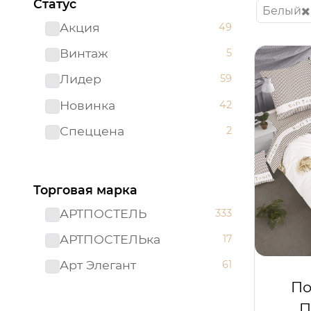
Статус
Белый
Акция
49
Винтаж
5
Лидер
59
Новинка
42
Спеццена
2
Торговая марка
АРТПОСТЕЛЬ
333
АРТПОСТЕЛЬка
17
Арт Элегант
61
По
П