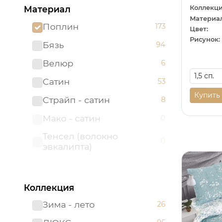
Коллекци
Материал
Материал
Поплин
173
Цвет:
Рисунок:
Бязь
94
Велюр
6
Сатин
53
Купить
Страйп - сатин
8
Мако - сатин
0
Тенсел (волокно
0
эвкалипта)
Коллекция
Зима - лето
26