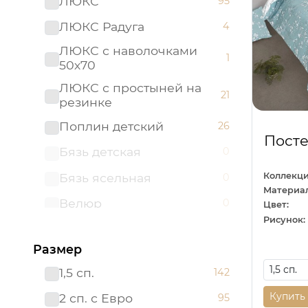
ЛЮКС
95
ЛЮКС Радуга
4
ЛЮКС с наволочками
1
50х70
ЛЮКС с простыней на
21
резинке
Поплин детский
26
Посте
Бязь детская
0
Коллекци
Бязь ясельная
0
Материал
Велюр
0
Цвет:
Рисунок:
Велюр Классик
0
Размер
Велюр Престиж
0
1,5 сп.
142
Мако - сатин
0
Купить
2 сп. с Евро
95
Поплин ясельный
0