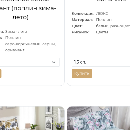
ант (поплин зима-
Коллекция:
ЛЮКС
лето)
Материал:
Поплин
Цвет:
белый, разноцве
я:
Зима - лето
Рисунок:
цветы
:
Поплин
серо-коричневый, серый, коричневый
орнамент
Купить