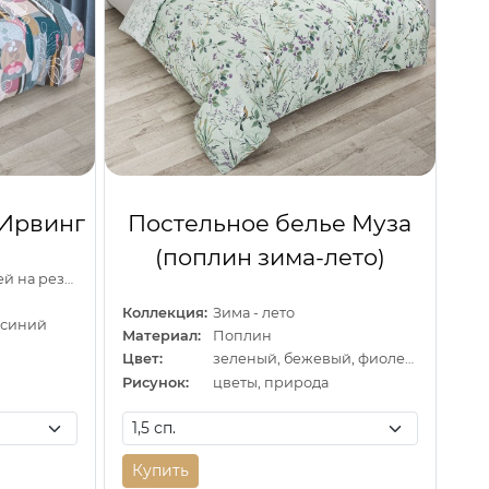
 Ирвинг
Постельное белье Муза
(поплин зима-лето)
ЛЮКС с простыней на резинке
Коллекция:
Зима - лето
 синий
Материал:
Поплин
Цвет:
зеленый, бежевый, фиолетовый
Рисунок:
цветы, природа
Купить