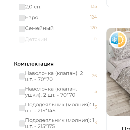
2,0 сп.
133
Премиум
0
Евро
124
Престиж
0
Семейный
120
Россия
0
Детский
0
Россия (Подарочная
0
упаковка)
Страйп - сатин
0
Комплектация
Тенсел
0
Наволочка (клапан): 2
26
шт. - 70*70
Наволочка (клапан,
3
ушки): 2 шт. - 70*70
Пододеяльник (молния): 1
3
шт. - 215*145
Пододеяльник (молния): 1
3
шт. - 215*175
По