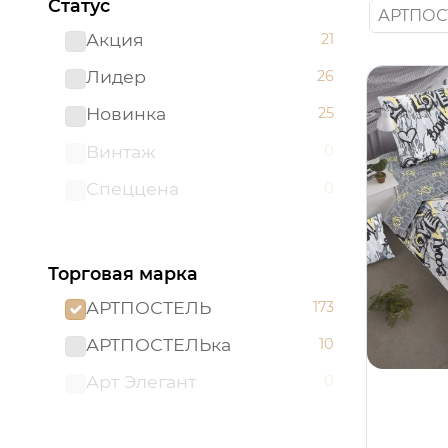
Статус
АРТПОС
Акция
21
Лидер
26
Новинка
25
Винтаж
0
Спеццена
0
Торговая марка
АРТПОСТЕЛЬ
173
АРТПОСТЕЛЬка
10
Арт Элегант
0