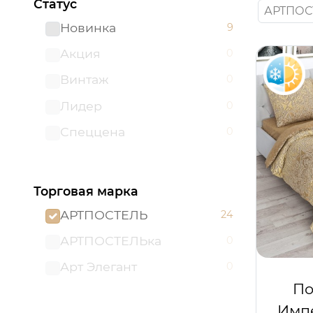
Статус
АРТПОС
Новинка
9
Акция
0
Винтаж
0
Лидер
0
Спеццена
0
Торговая марка
АРТПОСТЕЛЬ
24
АРТПОСТЕЛЬка
0
Арт Элегант
0
По
Импе