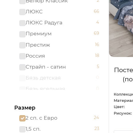
Велюр Классик
2
ЛЮКС
66
ЛЮКС Радуга
4
Премиум
69
Престиж
16
Россия
18
Страйп - сатин
5
Посте
Бязь детская
0
(п
Бязь ясельная
0
Коллекци
Велюр
0
Материал
Размер
Цвет:
Велюр Престиж
0
Рисунок:
2 сп. с Евро
24
ЛЮКС с наволочками
0
50х70
1,5 сп.
23