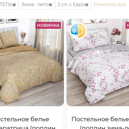
ТЕЛЬ
Зима - лето
2 сп. с Евро
Очистить все
НОВИНКА
стельное белье
Постельное белье
ратрица (поплин
(поплин зима-л