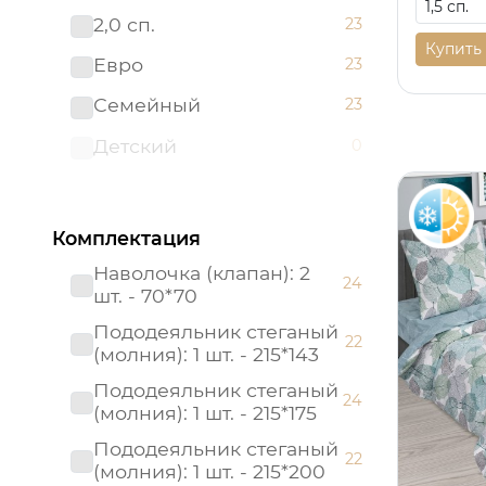
ЛЮКС с простыней на
2,0 сп.
23
0
резинке
Купить
Евро
23
Мако - сатин
0
Семейный
23
Поплин детский
0
Детский
0
Поплин ясельный
0
Россия (Подарочная
0
упаковка)
Комплектация
Тенсел
0
Наволочка (клапан): 2
24
шт. - 70*70
Пододеяльник стеганый
22
(молния): 1 шт. - 215*143
Пододеяльник стеганый
24
(молния): 1 шт. - 215*175
Пододеяльник стеганый
22
(молния): 1 шт. - 215*200