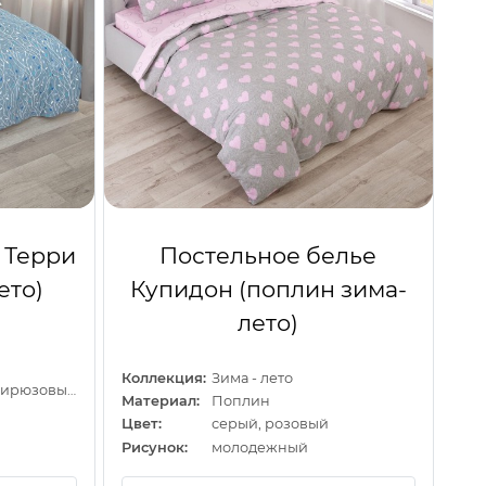
 Терри
Постельное белье
ето)
Купидон (поплин зима-
лето)
Коллекция:
Зима - лето
голубой, синий, бирюзовый
Материал:
Поплин
Цвет:
серый, розовый
Рисунок:
молодежный