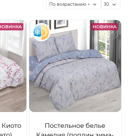
НОВИНКА
НОВИНКА
 Киото
Постельное белье
ето)
Камелия (поплин зима-