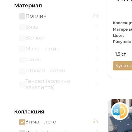
Материал
Поплин
24
Коллекци
Бязь
0
Материал
Цвет:
Велюр
0
Рисунок:
Мако - сатин
0
Сатин
0
Купить
Страйп - сатин
0
Тенсел (волокно
0
эвкалипта)
Коллекция
Зима - лето
24