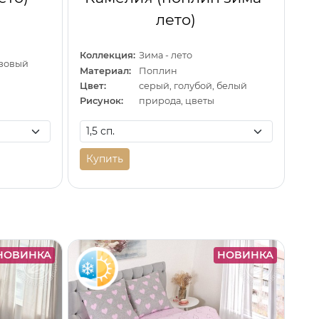
лето)
Коллекция:
Зима - лето
озовый
Материал:
Поплин
Цвет:
серый, голубой, белый
Рисунок:
природа, цветы
Купить
НОВИНКА
НОВИНКА