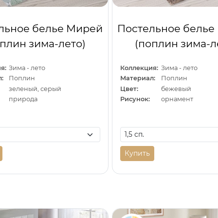
льное белье Мирей
Постельное белье
оплин зима-лето)
(поплин зима-л
я:
Зима - лето
Коллекция:
Зима - лето
:
Поплин
Материал:
Поплин
зеленый, серый
Цвет:
бежевый
природа
Рисунок:
орнамент
Купить