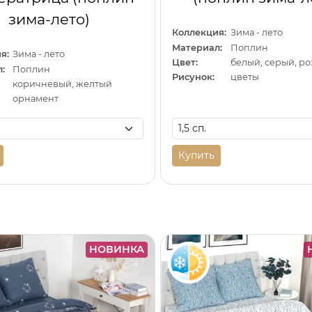
зима-лето)
Коллекция:
Зима - лето
Материал:
Поплин
я:
Зима - лето
Цвет:
белый, серый, р
:
Поплин
Рисунок:
цветы
коричневый, желтый
орнамент
Купить
НОВИНКА