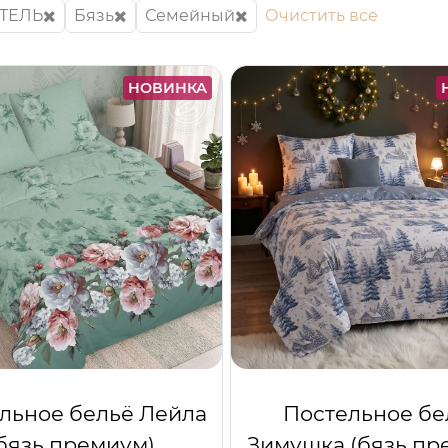
ТЕЛЬ
Бязь
Семейный
Очистить все
НОВИНКА
льное бельё Лейла
Постельное бе
бязь премиум)
Зимушка (бязь пр