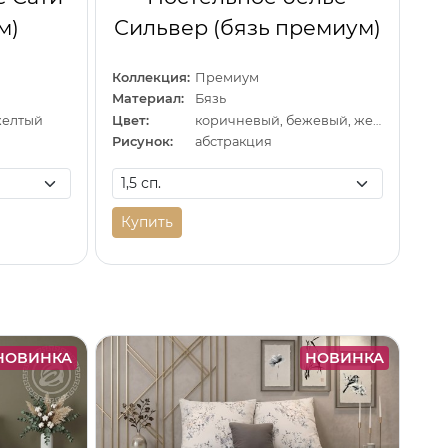
м)
Сильвер (бязь премиум)
Коллекция:
Премиум
Материал:
Бязь
желтый
Цвет:
коричневый, бежевый, желтый
Рисунок:
абстракция
Купить
НОВИНКА
НОВИНКА