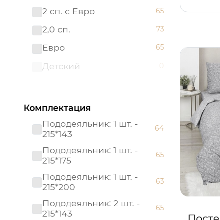
2 сп. с Евро
65
Поплин ясельный
0
2,0 сп.
73
Престиж
0
Евро
65
Россия
0
Детский
0
Россия (Подарочная
0
упаковка)
Страйп - сатин
0
Комплектация
Тенсел
0
Пододеяльник: 1 шт. -
64
215*143
Пододеяльник: 1 шт. -
65
215*175
Пододеяльник: 1 шт. -
63
215*200
Пододеяльник: 2 шт. -
65
215*143
Посте