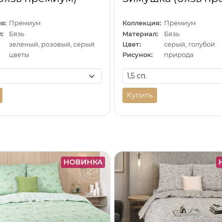
я:
Премиум
Коллекция:
Премиум
:
Бязь
Материал:
Бязь
зеленый, розовый, серый
Цвет:
серый, голубой
цветы
Рисунок:
природа
Купить
НОВИНКА