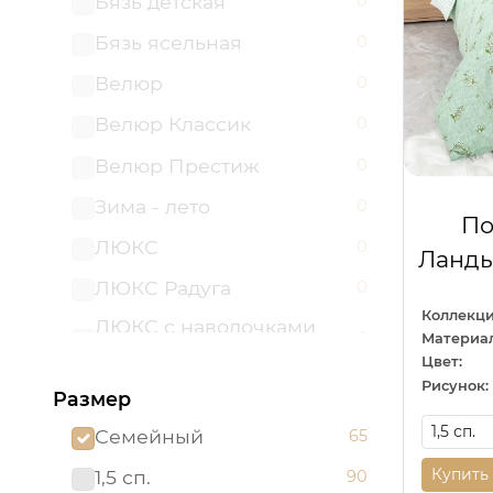
Бязь детская
0
Бязь ясельная
0
Велюр
0
Велюр Классик
0
Велюр Престиж
0
Зима - лето
0
По
ЛЮКС
0
Ланды
ЛЮКС Радуга
0
Коллекци
ЛЮКС с наволочками
0
Материал
50х70
Цвет:
ЛЮКС с простыней на
Рисунок:
Размер
0
резинке
Семейный
65
Мако - сатин
0
Купить
1,5 сп.
90
Поплин детский
0