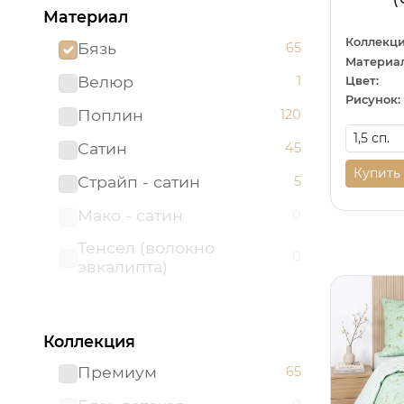
Материал
Коллекци
Бязь
65
Материал
Велюр
1
Цвет:
Рисунок:
Поплин
120
Сатин
45
Купить
Страйп - сатин
5
Мако - сатин
0
Тенсел (волокно
0
эвкалипта)
Коллекция
Премиум
65