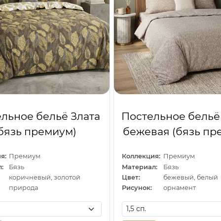
льное бельё Злата
Постельное бельё
бязь премиум)
бежевая (бязь пр
я:
Премиум
Коллекция:
Премиум
:
Бязь
Материал:
Бязь
коричневый, золотой
Цвет:
бежевый, белый
природа
Рисунок:
орнамент