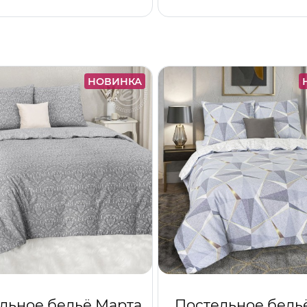
НОВИНКА
льное бельё Марта
Постельное бель