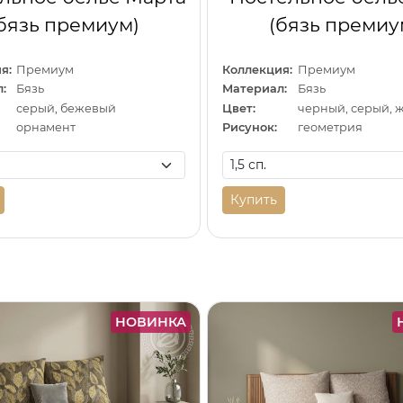
бязь премиум)
(бязь премиу
я:
Премиум
Коллекция:
Премиум
:
Бязь
Материал:
Бязь
серый, бежевый
Цвет:
черный, серый, 
орнамент
Рисунок:
геометрия
Купить
НОВИНКА