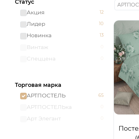
Статус
АРТПОС
Акция
12
Лидер
10
Новинка
13
Винтаж
0
Спеццена
0
Торговая марка
АРТПОСТЕЛЬ
65
АРТПОСТЕЛЬка
0
Арт Элегант
0
Посте
(