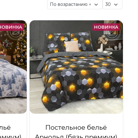
НОВИНКА
НОВИНКА
льё
Постельное бельё
емиум)
Арнольд (бязь премиум)