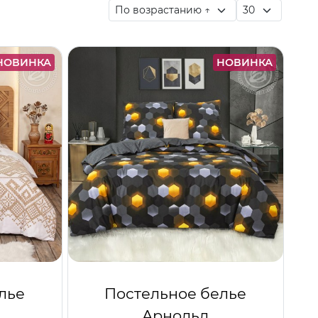
НОВИНКА
НОВИНКА
лье
Постельное белье
Арнольд