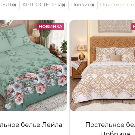
ТЕЛЬ
АРТПОСТЕЛЬка
Поплин
Очистить все
НОВИНКА
льное белье Лейла
Постельное бе
Добрица