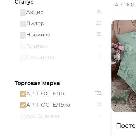
Статус
АРТПОС
Акция
22
Лидер
26
Новинка
25
Винтаж
0
Спеццена
0
Торговая марка
АРТПОСТЕЛЬ
172
АРТПОСТЕЛЬка
10
Арт Элегант
0
Посте