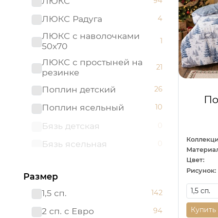
ЛЮКС
94
ЛЮКС Радуга
4
ЛЮКС с наволочками
1
50х70
ЛЮКС с простыней на
21
резинке
Поплин детский
26
По
Поплин ясельный
10
Бязь детская
0
Коллекци
Бязь ясельная
0
Материал
Цвет:
Велюр
0
Рисунок:
Размер
Велюр Классик
0
1,5 сп.
142
Велюр Престиж
0
Купить
2 сп. с Евро
94
Мако - сатин
0