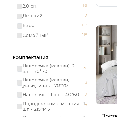
2,0 сп.
131
Премиум
0
Детский
10
Престиж
0
Евро
123
Россия
0
Семейный
118
Россия (Подарочная
0
упаковка)
Страйп - сатин
0
Комплектация
Тенсел
0
Наволочка (клапан): 2
26
шт. - 70*70
Наволочка (клапан,
3
ушки): 2 шт. - 70*70
Наволочка: 1 шт. - 40*60
10
Пододеяльник (молния): 1
3
шт. - 215*145
Посте