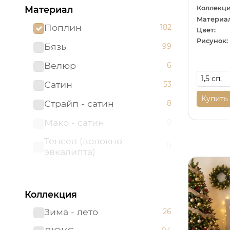
Коллекци
Материал
Материал
Поплин
182
Цвет:
Рисунок:
Бязь
99
Велюр
6
Сатин
53
Купить
Страйп - сатин
8
Мако - сатин
0
Тенсел (волокно
0
эвкалипта)
Коллекция
Зима - лето
26