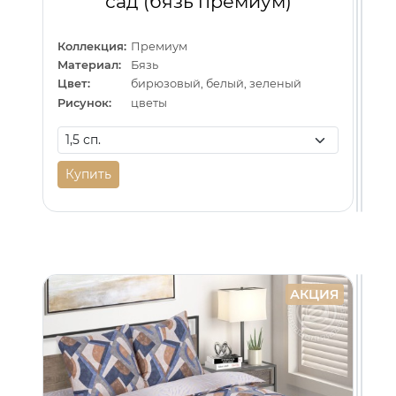
сад (бязь премиум)
Коллекция:
Премиум
Материал:
Бязь
Цвет:
бирюзовый, белый, зеленый
Рисунок:
цветы
Купить
Ку
К
АКЦИЯ
АКЦИЯ
АКЦИЯ
По
По
бе
бе
Де
Ак