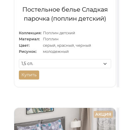
Постельное белье Сладкая
парочка (поплин детский)
Коллекция:
Поплин детский
Материал:
Поплин
Цвет:
серый, красный, черный
Рисунок:
молодежный
Купить
Ку
К
АКЦИЯ
АКЦИЯ
АКЦИЯ
Ки
По
и
бе