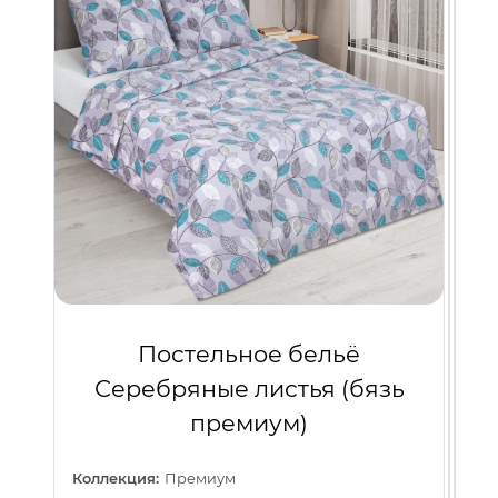
кот
Кр
(п
Кол
де
Мат
Цве
Ко
Рис
Ма
Цве
Рис
Постельное бельё
Серебряные листья (бязь
премиум)
Коллекция:
Премиум