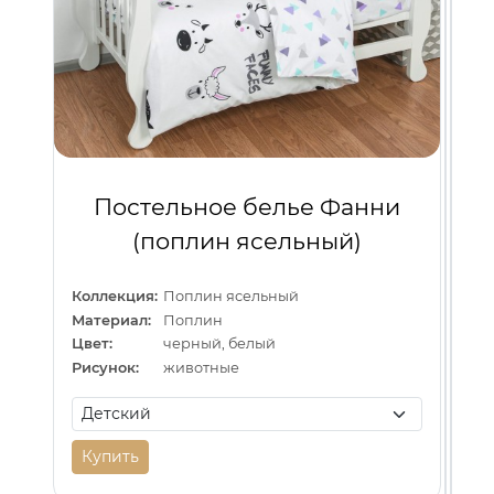
Кол
Рис
Мат
Цве
Рис
Постельное белье Фанни
(поплин ясельный)
Коллекция:
Поплин ясельный
Материал:
Поплин
Цвет:
черный, белый
Рисунок:
животные
Купить
Ку
К