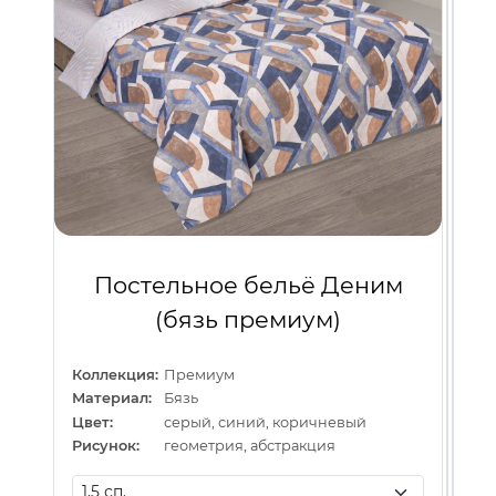
(п
Кол
де
Мат
Цве
Ко
Рис
Ма
Цве
Рис
Постельное бельё Деним
(бязь премиум)
Коллекция:
Премиум
Материал:
Бязь
Цвет:
серый, синий, коричневый
Рисунок:
геометрия, абстракция