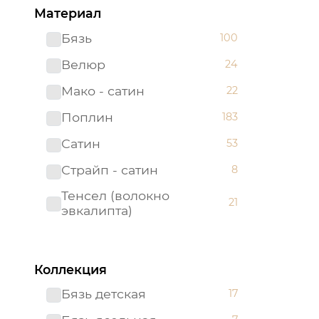
Материал
Бязь
100
Велюр
24
Мако - сатин
22
Поплин
183
Сатин
53
Страйп - сатин
8
Тенсел (волокно
21
эвкалипта)
Коллекция
Бязь детская
17