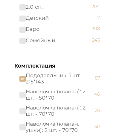
2,0 сп.
204
Премиум
82
Детский
17
Престиж
25
Евро
308
Россия
21
Семейный
245
Россия (Подарочная
1
упаковка)
Страйп - сатин
8
Комплектация
Тенсел
21
Пододеяльник: 1 шт. -
87
215*143
Наволочка (клапан): 2
46
шт. - 50*70
Наволочка (клапан): 2
26
шт. - 70*70
Наволочка (клапан,
50
ушки): 2 шт. - 70*70