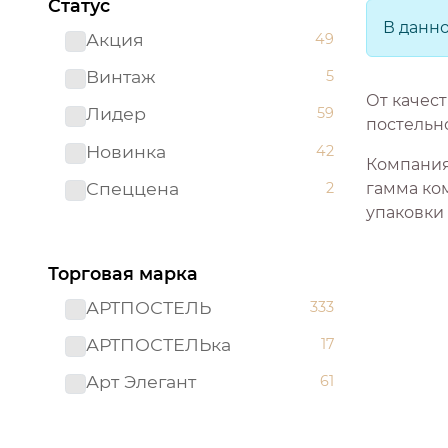
Статус
В данн
Акция
49
Винтаж
5
От качест
Лидер
59
постельно
Новинка
42
Компания
Спеццена
2
гамма ко
упаковки
Торговая марка
АРТПОСТЕЛЬ
333
АРТПОСТЕЛЬка
17
Арт Элегант
61