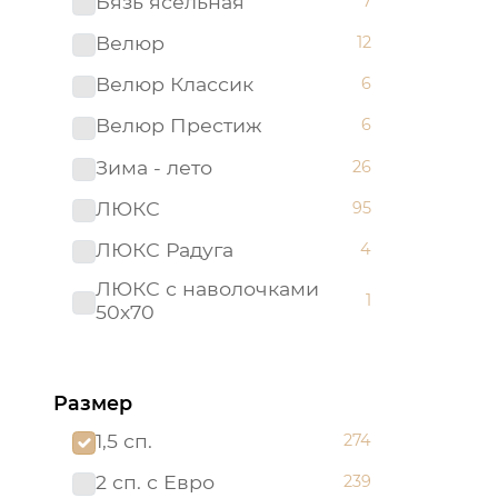
Бязь ясельная
7
Велюр
12
Велюр Классик
6
Велюр Престиж
6
Зима - лето
26
ЛЮКС
95
ЛЮКС Радуга
4
ЛЮКС с наволочками
1
50х70
ЛЮКС с простыней на
21
резинке
Размер
Мако - сатин
22
1,5 сп.
274
Поплин детский
26
2 сп. с Евро
239
Поплин ясельный
10