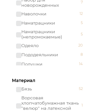
7
новорожденных
Наволочки
12
Наматрацники
5
Наматрацники
5
(непромокаемые)
Одеяло
20
Пододеяльники
8
Подушки
14
Покрывала
18
Материал
Бязь
52
Ворсовая
хлопчатобумажная ткань
1
"велюр" на латексной