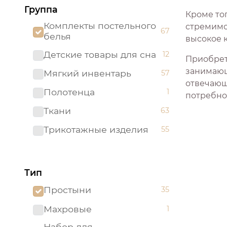
Группа
Кроме то
Комплекты постельного
стремимс
67
белья
высокое 
Детские товары для сна
12
Приобрет
занимающ
Мягкий инвентарь
57
отвечающ
Полотенца
1
потребно
Ткани
63
Трикотажные изделия
55
Тип
Простыни
35
Махровые
1
Набор для