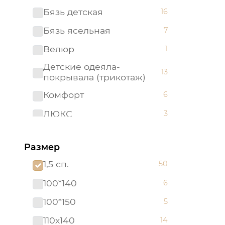
Бязь детская
16
Бязь ясельная
7
Велюр
1
Детские одеяла-
13
покрывала (трикотаж)
Комфорт
6
ЛЮКС
3
Махра
2
Размер
Махровые полотенца "Арт
1
Дизайн" (Турция)
1,5 сп.
50
Набор в кроватку (бязь)
5
100*140
6
Набор в кроватку
2
100*150
5
(поплин)
110х140
14
Одеяла-покрывала