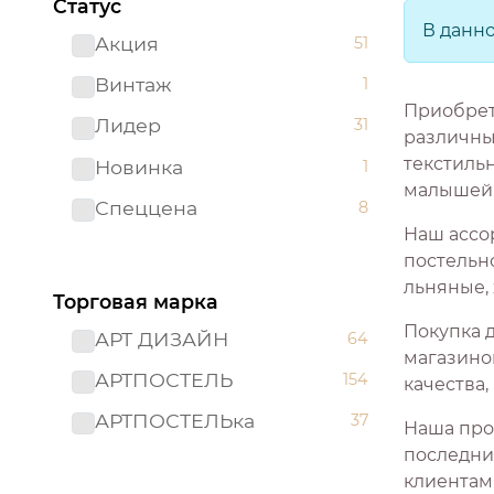
Статус
В данн
Акция
51
Винтаж
1
Приобрет
Лидер
31
различны
текстиль
Новинка
1
малышей
Спеццена
8
Наш ассо
постельно
льняные,
Торговая марка
Покупка 
АРТ ДИЗАЙН
64
магазино
АРТПОСТЕЛЬ
154
качества
АРТПОСТЕЛЬка
37
Наша про
последни
клиентам