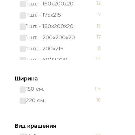
1 шт. - 160х200х20
12
180*200
6
1 шт. - 175х215
7
180х200х20
12
1 шт. - 180х200х20
12
2 сп. с Евро
3
1 шт. - 200х200х20
17
2,0 сп.
8
1 шт. - 200х215
8
200х200х20
17
1 шт. - 60*120*10
20
200х215
28
1 шт. - 90х200х20
12
215*240
6
Ширина
2 шт. - 50х70
12
220*200
3
150 см.
114
2 шт. - 70х70
12
240*215
3
220 см.
16
Борта:6шт
7
38*38
3
Наволочка(клапан):1шт.-40*60
7
38*58
4
Вид крашения
Наволочка: 1 шт. - 40*60
17
48*48
3