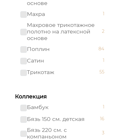
основе
Махра
1
Махровое трикотажное
полотно на латексной
2
основе
Поплин
84
Сатин
1
Трикотаж
55
Трикотажное полотно на
2
латексной основе
Коллекция
Бамбук
1
Бязь 150 см. детская
16
Бязь 220 см. с
3
компаньоном