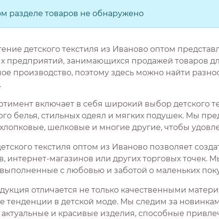
ом разделе товаров не обнаружено
ение детского текстиля из Иваново оптом представ
х предприятий, занимающихся продажей товаров для
ное производство, поэтому здесь можно найти разно
.
ртимент включает в себя широкий выбор детского те
го белья, стильных одеял и мягких подушек. Мы пре
 хлопковые, шелковые и многие другие, чтобы удовл
детского текстиля оптом из Иваново позволяет созд
в, интернет-магазинов или других торговых точек. 
, выполненные с любовью и заботой о маленьких поку
дукция отличается не только качественными матер
е тенденции в детской моде. Мы следим за новинк
 актуальные и красивые изделия, способные привлеч