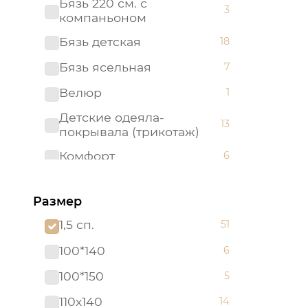
Бязь 220 см. с
3
компаньоном
Бязь детская
18
Бязь ясельная
7
Велюр
1
Детские одеяла-
13
покрывала (трикотаж)
Комфорт
6
ЛЮКС
3
Размер
Махра
2
1,5 сп.
51
Махровые полотенца "Арт
1
Дизайн" (Турция)
100*140
6
Набор в кроватку (бязь)
5
100*150
5
Набор в кроватку
2
110х140
14
(поплин)