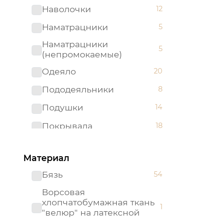
Наволочки
12
Наматрацники
5
Наматрацники
5
(непромокаемые)
Одеяло
20
Пододеяльники
8
Подушки
14
Покрывала
18
Простыни
35
Материал
Бязь
54
Ворсовая
хлопчатобумажная ткань
1
"велюр" на латексной