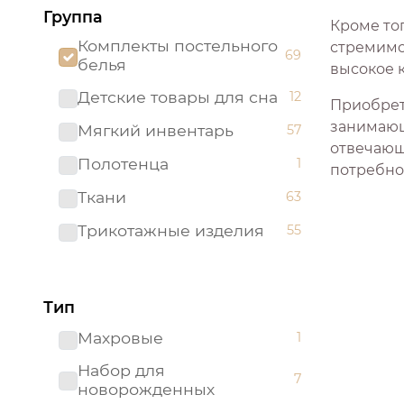
Группа
Кроме то
Комплекты постельного
стремимс
69
белья
высокое 
Детские товары для сна
12
Приобрет
занимающ
Мягкий инвентарь
57
отвечающ
Полотенца
1
потребно
Ткани
63
Трикотажные изделия
55
Тип
Махровые
1
Набор для
7
новорожденных