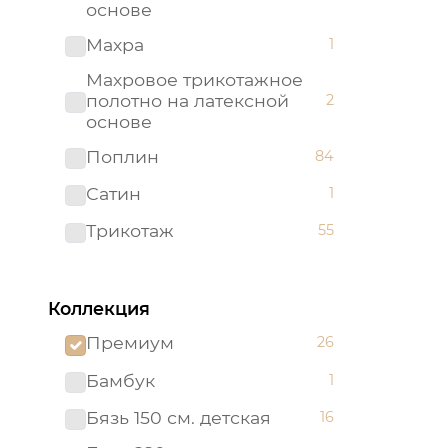
основе
Махра
1
Махровое трикотажное
полотно на латексной
2
основе
Поплин
84
Сатин
1
Трикотаж
55
Трикотажное полотно на
2
латексной основе
Коллекция
Премиум
26
Бамбук
1
Бязь 150 см. детская
16