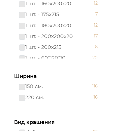
1 шт. - 160х200х20
12
180*200
6
1 шт. - 175х215
7
180х200х20
12
1 шт. - 180х200х20
12
2 сп. с Евро
3
1 шт. - 200х200х20
17
2,0 сп.
8
1 шт. - 200х215
8
200х200х20
17
1 шт. - 60*120*10
20
200х215
28
1 шт. - 90х200х20
12
215*240
6
Ширина
2 шт. - 50х70
12
220*200
3
150 см.
116
2 шт. - 70х70
12
240*215
3
220 см.
16
Борта:6шт
7
38*38
3
Наволочка(клапан):1шт.-40*60
7
38*58
4
Вид крашения
Наволочка: 1 шт. - 40*60
17
48*48
3