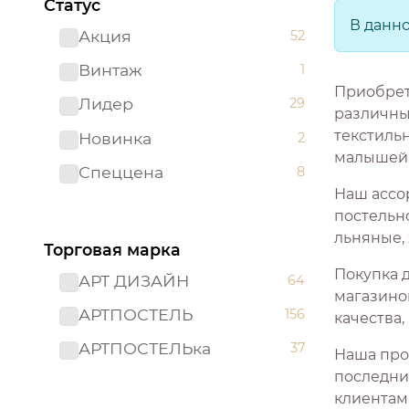
Статус
В данн
Акция
52
Винтаж
1
Приобрет
Лидер
29
различны
текстиль
Новинка
2
малышей
Спеццена
8
Наш ассо
постельно
льняные,
Торговая марка
Покупка 
АРТ ДИЗАЙН
64
магазино
АРТПОСТЕЛЬ
156
качества
АРТПОСТЕЛЬка
37
Наша про
последни
клиентам