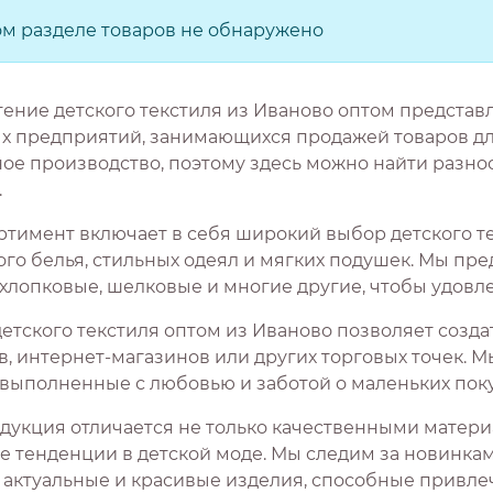
ом разделе товаров не обнаружено
ение детского текстиля из Иваново оптом представ
х предприятий, занимающихся продажей товаров для
ное производство, поэтому здесь можно найти разно
.
ртимент включает в себя широкий выбор детского те
го белья, стильных одеял и мягких подушек. Мы пре
 хлопковые, шелковые и многие другие, чтобы удовл
детского текстиля оптом из Иваново позволяет созд
в, интернет-магазинов или других торговых точек. 
, выполненные с любовью и заботой о маленьких поку
дукция отличается не только качественными матер
е тенденции в детской моде. Мы следим за новинк
 актуальные и красивые изделия, способные привлеч