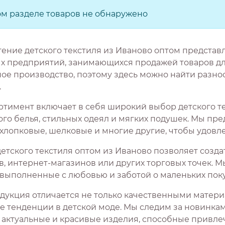
ом разделе товаров не обнаружено
ение детского текстиля из Иваново оптом представ
х предприятий, занимающихся продажей товаров для
ное производство, поэтому здесь можно найти разно
.
ртимент включает в себя широкий выбор детского те
го белья, стильных одеял и мягких подушек. Мы пре
 хлопковые, шелковые и многие другие, чтобы удовл
детского текстиля оптом из Иваново позволяет созд
в, интернет-магазинов или других торговых точек. 
, выполненные с любовью и заботой о маленьких поку
дукция отличается не только качественными матер
е тенденции в детской моде. Мы следим за новинк
 актуальные и красивые изделия, способные привлеч