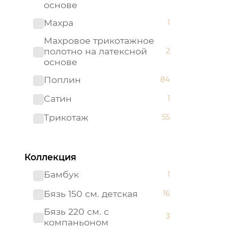
основе
Махра
1
Махровое трикотажное
полотно на латексной
2
основе
Поплин
84
Сатин
1
Трикотаж
55
Трикотажное полотно на
2
латексной основе
Коллекция
Бамбук
1
Бязь 150 см. детская
16
Бязь 220 см. с
3
компаньоном