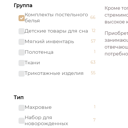
Группа
Кроме то
Комплекты постельного
стремимс
66
белья
высокое 
Детские товары для сна
12
Приобрет
занимающ
Мягкий инвентарь
57
отвечающ
Полотенца
1
потребно
Ткани
63
Трикотажные изделия
55
Тип
Махровые
1
Набор для
7
новорожденных