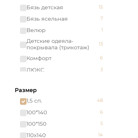
Бязь детская
15
Бязь ясельная
7
Велюр
1
Детские одеяла-
13
покрывала (трикотаж)
Комфорт
6
ЛЮКС
3
Махра
2
Размер
Махровые полотенца "Арт
1
Дизайн" (Турция)
1,5 сп.
48
Набор в кроватку (бязь)
5
100*140
6
Набор в кроватку
2
100*150
5
(поплин)
110х140
14
Одеяла-покрывала