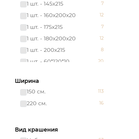
1 шт. - 145х215
7
180*200
6
1 шт. - 160х200х20
12
180х200х20
12
1 шт. - 175х215
7
2 сп. с Евро
3
1 шт. - 180х200х20
12
2,0 сп.
8
1 шт. - 200х215
8
200х200х20
17
1 шт. - 60*120*10
20
200х215
28
1 шт. - 90х200х20
12
215*240
6
Ширина
2 шт. - 50х70
12
220*200
3
150 см.
113
2 шт. - 70х70
12
240*215
3
220 см.
16
Борта:6шт
7
38*38
3
Наволочка(клапан):1шт.-40*60
7
38*58
4
Вид крашения
Наволочка: 1 шт. - 40*60
17
48*48
3