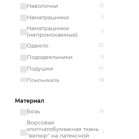
Наволочки
12
Наматрацники
5
Наматрацники
5
(непромокаемые)
Одеяло
20
Пододеяльники
8
Подушки
14
Покрывала
18
Простыни
35
Материал
Бязь
51
Ворсовая
хлопчатобумажная ткань
1
"велюр" на латексной