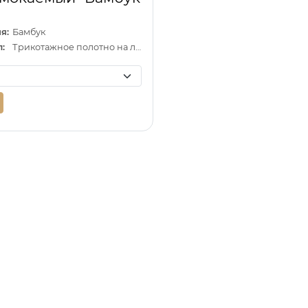
я:
Бамбук
:
Трикотажное полотно на латексной основе