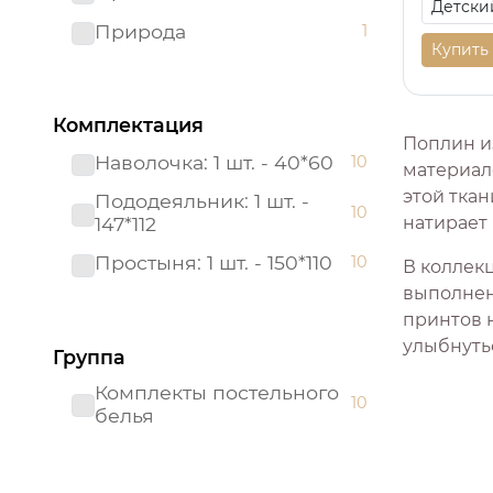
Природа
1
Купить
Комплектация
Поплин и
Наволочка: 1 шт. - 40*60
10
материало
этой тка
Пододеяльник: 1 шт. -
10
147*112
натирает
Простыня: 1 шт. - 150*110
10
В коллек
выполнен
принтов 
улыбнуть
Группа
Комплекты постельного
10
белья