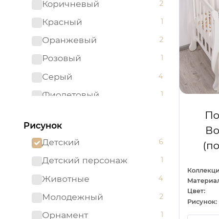
Коричневый
2
Красный
1
Оранжевый
2
Розовый
1
Серый
4
Фиолетовый
1
Черный
1
По
Рисунок
Во
Детский
6
(п
Детский персонаж
1
Коллекци
Животные
4
Материал
Цвет:
Молодежный
2
Рисунок:
Орнамент
1