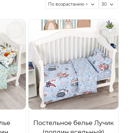
лье
Постельное белье Лучик
лин
(поплин ясельный)