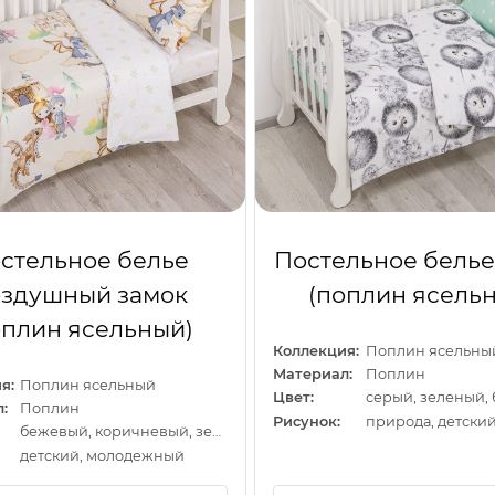
стельное белье
Постельное белье
здушный замок
(поплин ясель
оплин ясельный)
Коллекция:
Поплин ясельны
Материал:
Поплин
я:
Поплин ясельный
Цвет:
серый, зеленый,
:
Поплин
Рисунок:
природа, детски
бежевый, коричневый, зеленый
детский, молодежный