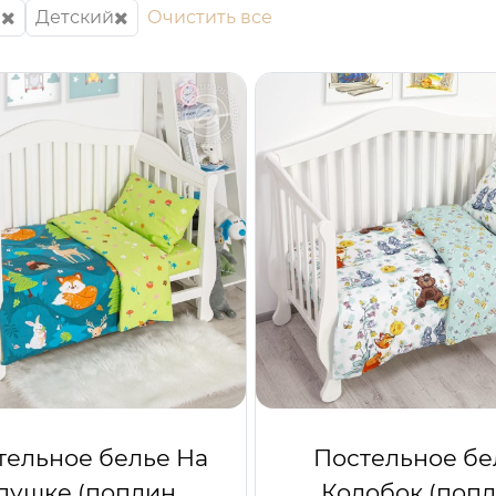
й
Детский
Очистить все
тельное белье На
Постельное бе
пушке (поплин
Колобок (поп