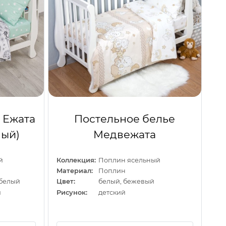
 Ежата
Постельное белье
ный)
Медвежата
й
Коллекция:
Поплин ясельный
Материал:
Поплин
 белый
Цвет:
белый, бежевый
й
Рисунок:
детский