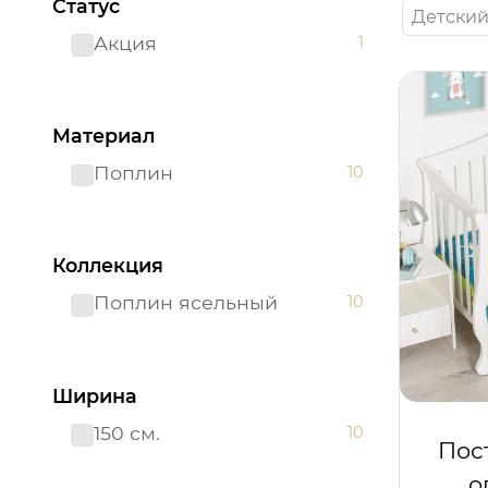
Статус
Детски
Акция
1
Материал
Поплин
10
Коллекция
Поплин ясельный
10
Ширина
150 см.
10
Пос
о