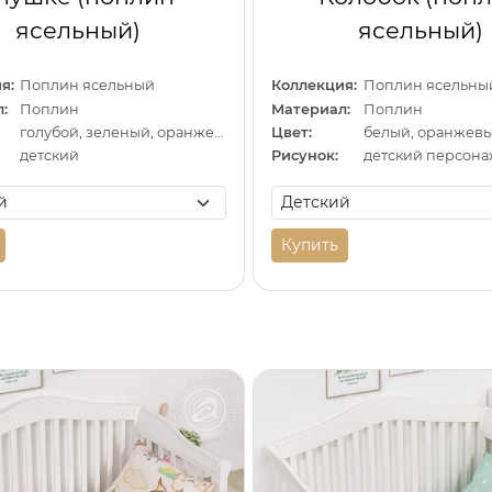
ясельный)
ясельный)
я:
Поплин ясельный
Коллекция:
Поплин ясельны
:
Поплин
Материал:
Поплин
голубой, зеленый, оранжевый
Цвет:
детский
Рисунок:
детский персона
Купить