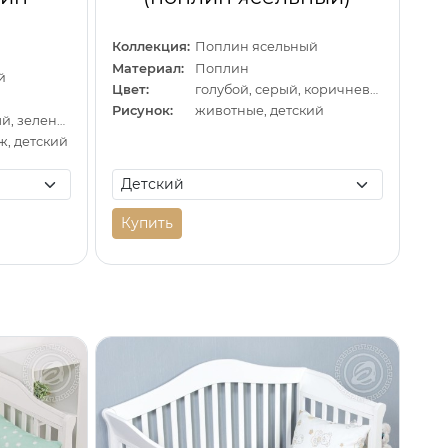
Коллекция:
Поплин ясельный
Материал:
Поплин
й
Цвет:
голубой, серый, коричневый
Рисунок:
животные, детский
белый, оранжевый, зеленый
ж, детский
Купить